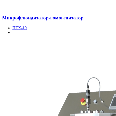
Микрофлюидизатор-гомогенизатор
ПТХ-10